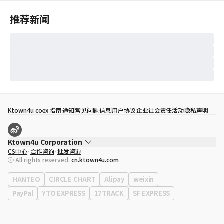
推荐新闻
Ktown4u coex 指南
通知
常见问题
信息
用户协议
企业社会责任活动
隐私声明
Ktown4u Corporation
CS中心
合作咨询
批发咨询
代表
宋効珉
ⓒ All rights reserved.
cn.ktown4u.com
营业执照
120-87-71116
公司地址
首尔特别市 江南区 岭东大路 513号 3楼 （三成洞， coex)
HANTEO
CIRCLE CHART
Alipay
weixin
PayPal
YTO EXPRESS
17TRACK
SF EXPRESS