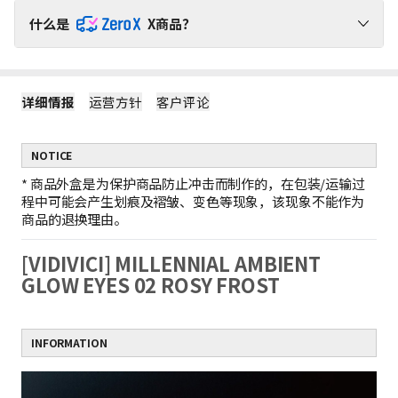
什么是
X商品？
请通过ZeroX福利，无运费负担，轻松购物吧！
详细情报
运营方针
客户评论
1
ZeroX商品不产生运费
购买ZeroX商品和其他商品时，仅对其他商品收取运费。
（ZeroX商品免邮。）
NOTICE
2
只购买ZeroX商品时，产生最低运费
如果只购买ZeroX商品，运费按最轻商品的重量计算。
*
商品外盒是为保护商品防止冲击而制作的，在包装/运输过
示例：1件ZeroX商品的运费 = 10件ZeroX商品的运费
程中可能会产生划痕及褶皱、变色等现象，该现象不能作为
3
购满399元ZeroX商品，免邮！
商品的退换理由。
如果订单中仅包含价值399元及以上的ZeroX商品，则全单免邮！
若订单中包含其他商品，则无法享受全单免邮。
[VIDIVICI] MILLENNIAL AMBIENT
GLOW EYES 02 ROSY FROST
INFORMATION