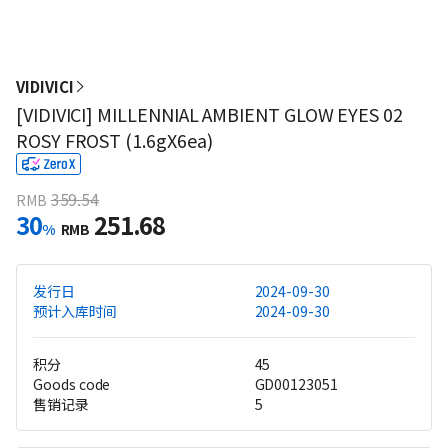
VIDIVICI
[VIDIVICI] MILLENNIAL AMBIENT GLOW EYES 02
ROSY FROST (1.6gX6ea)
359.54
RMB
30
251.68
%
RMB
发行日
2024-09-30
预计入库时间
2024-09-30
积分
45
Goods code
GD00123051
售销记录
5