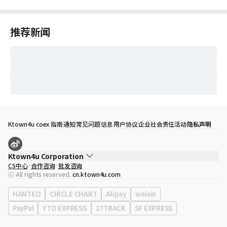
推荐新闻
Ktown4u coex 指南
通知
常见问题
信息
用户协议
企业社会责任活动
隐私声明
Ktown4u Corporation
CS中心
合作咨询
批发咨询
代表
宋効珉
ⓒ All rights reserved.
cn.ktown4u.com
营业执照
120-87-71116
公司地址
首尔特别市 江南区 岭东大路 513号 3楼 （三成洞， coex)
HANTEO
CIRCLE CHART
Alipay
weixin
PayPal
YTO EXPRESS
17TRACK
SF EXPRESS