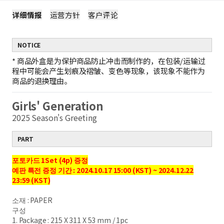
详细情报
运营方针
客户评论
NOTICE
*
商品外盒是为保护商品防止冲击而制作的，在包装/运输过
程中可能会产生划痕及褶皱、变色等现象，该现象不能作为
商品的退换理由。
Girls' Generation
2025 Season's Greeting
PART
포토카드 1Set (4p) 증정
예판 특전 증정 기간 : 2024.10.17 15:00 (KST) ~ 2024.12.22
23:59 (KST)
소재 : PAPER
구성
1. Package : 215 X 311 X 53 mm / 1pc