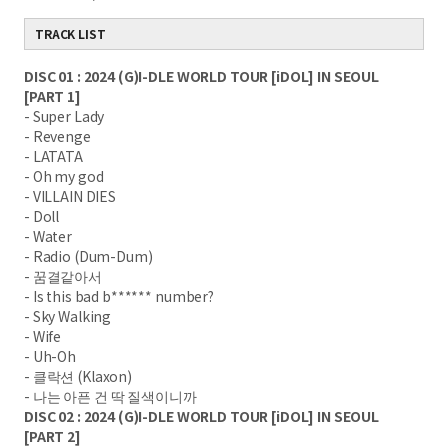
TRACK LIST
DISC 01 : 2024 (G)I-DLE WORLD TOUR [iDOL] IN SEOUL
[PART 1]
- Super Lady
- Revenge
- LATATA
- Oh my god
- VILLAIN DIES
- Doll
- Water
- Radio (Dum-Dum)
- 꿈결같아서
- Is this bad b****** number?
- Sky Walking
- Wife
- Uh-Oh
- 클락션 (Klaxon)
- 나는 아픈 건 딱 질색이니까
DISC 02 : 2024 (G)I-DLE WORLD TOUR [iDOL] IN SEOUL
[PART 2]