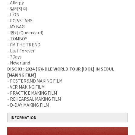
- Allergy
- 말리지 마
- LION
- POP/STARS
- MY BAG
- 퀸카 (Queencard)
- TOMBOY
- i'M THE TREND
- Last Forever
- 7Days
- Neverland
DISC 03 : 2024 (G)I-DLE WORLD TOUR [iDOL] IN SEOUL
[MAKING FILM]
- POSTER&MD MAKING FILM
- VCR MAKING FILM
- PRACTICE MAKING FILM
- REHEARSAL MAKING FILM
- D-DAY MAKING FILM
INFORMATION