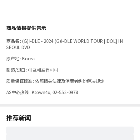
商品情报提供告示
商品名
:
(G)I-DLE - 2024 (G)I-DLE WORLD TOUR [iDOL] IN
SEOUL DVD
原产地
:
Korea
制造/进口
:
에프에프컴퍼니
质量保证标准
:
依照相关法律及消费者纠纷解决规定
AS中心热线
:
Ktown4u, 02-552-0978
推荐新闻