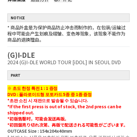
NOTICE
*
商品外盒是为保护商品防止冲击而制作的，在包装/运输过
程中可能会产生划痕及褶皱、变色等现象，该现象不能作为
商品的退换理由。
(G)I-DLE
2024 (G)I-DLE WORLD TOUR [iDOL] IN SEOUL DVD
PART
※ 초도 한정 특전 1 : 1 증정
DVD : 폴라로이드형 포토카드 5종 중 1종 증정
*초판 소진 시 재판으로 발송될 수 있습니다.
*If the first press is out of stock, the 2nd press can be
shipped out.
*初版售罄时，可能会发送再版。
*初回盤売り切れ次第、再版で配送される可能性がございます。
OUTCASE Size : 154x204x40mm