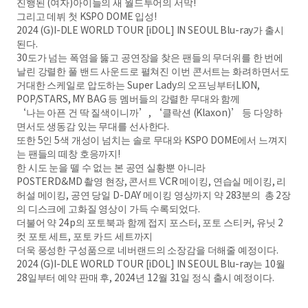
진행된 (여자)아이들의 새 월드투어의 서막!
그리고 데뷔 첫 KSPO DOME 입성!
2024 (G)I-DLE WORLD TOUR [iDOL] IN SEOUL Blu-ray가 출시
된다.
30도가 넘는 폭염을 뚫고 공연장을 찾은 팬들의 무더위를 한 번에
날린 강렬한 풀 밴드 사운드로 펼쳐진 이번 콘서트는 화려하면서도
거대한 스케일로 압도하는 Super Lady의 오프닝부터LION,
POP/STARS, MY BAG 등 멤버들의 강렬한 무대와 함께
‘나는 아픈 건 딱 질색이니까’, ‘클락션 (Klaxon)’ 등 다양하
면서도 생동감 있는 무대를 선사한다.
또한 5인 5색 개성이 넘치는 솔로 무대와 KSPO DOME에서 느껴지
는 팬들의 떼창 호응까지!
한 시도 눈을 뗄 수 없는 본 공연 실황뿐 아니라
POSTERD&MD 촬영 현장, 콘서트 VCR 메이킹, 연습실 메이킹, 리
허설 메이킹, 공연 당일 D-DAY 메이킹 영상까지 약 283분의 총 2장
의 디스크에 고화질 영상이 가득 수록되었다.
더불어 약 24p의 포토북과 함께 접지 포스터, 포토 스티커, 유닛 2
컷 포토 세트, 포토 카드 세트까지
더욱 풍성한 구성품으로 네버랜드의 소장감을 더해줄 예정이다.
2024 (G)I-DLE WORLD TOUR [iDOL] IN SEOUL Blu-ray는 10월
28일부터 예약 판매 후, 2024년 12월 31일 정식 출시 예정이다.