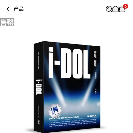
0
产品
售罄