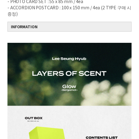
- PHOTO CARD SET : 55 x 85 mm / 4ea
- ACCORDION POSTCARD : 100 x 150 mm / 4ea (2 TYPE 구매 시
증정)
INFORMATION