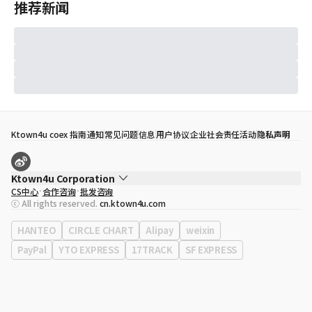
推荐新闻
Ktown4u coex 指南
通知
常见问题
信息
用户协议
企业社会责任活动
隐私声明
Ktown4u Corporation
CS中心
合作咨询
批发咨询
代表
宋効珉
ⓒ All rights reserved.
cn.ktown4u.com
营业执照
120-87-71116
公司地址
首尔特别市 江南区 岭东大路 513号 3楼 （三成洞， coex)
HANTEO
CIRCLE CHART
Alipay
weixin
PayPal
YTO EXPRESS
17TRACK
SF EXPRESS