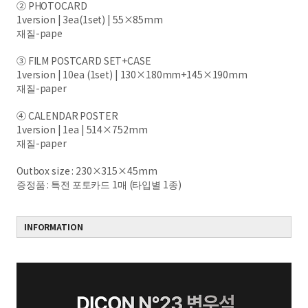
② PHOTOCARD
1version | 3ea(1set) | 55×85mm
재질-pape
③ FILM POSTCARD SET+CASE
1version | 10ea (1set) | 130×180mm+145×190mm
재질-paper
④ CALENDAR POSTER
1version | 1ea | 514×752mm
재질-paper
Outbox size : 230×315×45mm
증정
품 : 특전 포토카드 1매 (타입별 1종)
INFORMATION