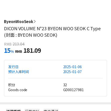
ByeonWooSeok
DICON VOLUME N°23 BYEON WOO SEOK C Type
(封面 : BYEON WOO SEOK)
213.04
RMB
15
181.09
%
RMB
发行日
2025-01-06
预计入库时间
2025-01-07
积分
32
Goods code
GD00127981