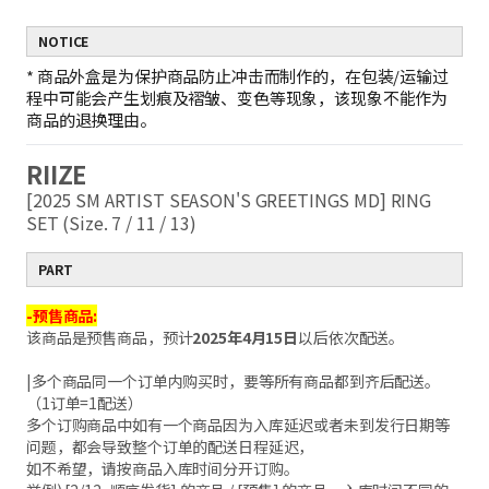
NOTICE
*
商品外盒是为保护商品防止冲击而制作的，在包装/运输过
程中可能会产生划痕及褶皱、变色等现象，该现象不能作为
商品的退换理由。
RIIZE
[2025 SM ARTIST SEASON'S GREETINGS MD] RING
SET (Size. 7 / 11 / 13)
PART
-预售商品:
该商品是预售商品，预计
2025年4月15日
以后依次配送。
|多个商品同一个订单内购买时，要等所有商品都到齐后配送。
（1订单=1配送）
多个订购商品中如有一个商品因为入库延迟或者未到发行日期等
问题，都会导致整个订单的配送日程延迟，
如不希望，请按商品入库时间分开订购。