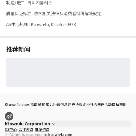
制造/进口
:
와이지플러스
质量保证标准
:
依照相关法律及消费者纠纷解决规定
AS中心热线
:
Ktown4u, 02-552-0978
推荐新闻
Ktown4u coex 指南
通知
常见问题
信息
用户协议
企业社会责任活动
隐私声明
Ktown4u Corporation
CS中心
合作咨询
批发咨询
代表
宋効珉
ⓒ All rights reserved.
cn.ktown4u.com