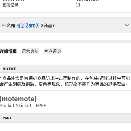
售销记录
11
什么是
X商品？
请通过ZeroX福利，无运费负担，轻松购物吧！
详细情报
运营方针
客户评论
1
ZeroX商品不产生运费
购买ZeroX商品和其他商品时，仅对其他商品收取运费。
（ZeroX商品免邮。）
NOTICE
2
只购买ZeroX商品时，产生最低运费
如果只购买ZeroX商品，运费按最轻商品的重量计算。
*
商品外盒是为保护商品防止冲击而制作的，在包装/运输过程中可能
示例：1件ZeroX商品的运费 = 10件ZeroX商品的运费
会产生划痕及褶皱、变色等现象，该现象不能作为商品的退换理由。
3
购满399元ZeroX商品，免邮！
如果订单中仅包含价值399元及以上的ZeroX商品，则全单免邮！
[motemote]
若订单中包含其他商品，则无法享受全单免邮。
Pocket Sticket - FREE
PART