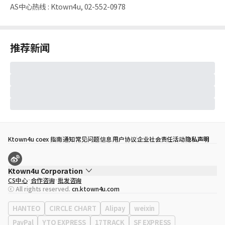
AS中心热线
:
Ktown4u, 02-552-0978
推荐新闻
Ktown4u coex 指南
通知
常见问题
信息
用户协议
企业社会责任活动
隐私声明
Ktown4u Corporation
CS中心
合作咨询
批发咨询
代表
宋効珉
ⓒ All rights reserved.
cn.ktown4u.com
营业执照
120-87-71116
公司地址
首尔特别市 江南区 岭东大路 513号 3楼 （三成洞， coex)
HANTEO
CIRCLE CHART
Alipay
weixin
PayPal
YTO EXPRESS
17TRACK
SF EXPRESS