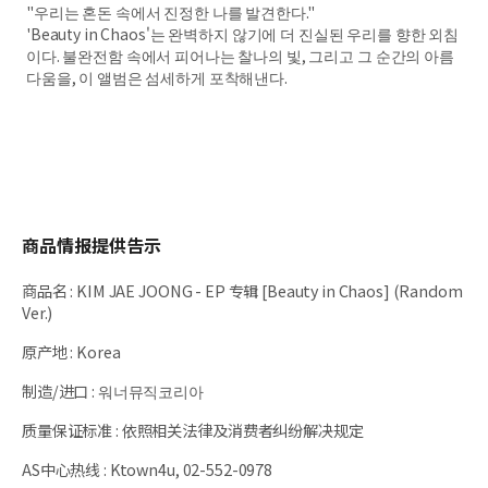
"우리는 혼돈 속에서 진정한 나를 발견한다."
'Beauty in Chaos'는 완벽하지 않기에 더 진실된 우리를 향한 외침
이다. 불완전함 속에서 피어나는 찰나의 빛, 그리고 그 순간의 아름
다움을, 이 앨범은 섬세하게 포착해낸다.
商品情报提供告示
商品名
:
KIM JAE JOONG - EP 专辑 [Beauty in Chaos] (Random
Ver.)
原产地
:
Korea
制造/进口
:
워너뮤직코리아
质量保证标准
:
依照相关法律及消费者纠纷解决规定
AS中心热线
:
Ktown4u, 02-552-0978