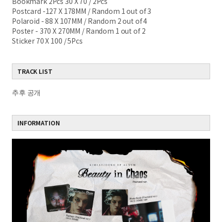
Bookmark 2Pcs
30 X 70 / 2Pcs
Postcard -127 X 178MM /
Random 1 out of 3
Polaroid - 88 X 107MM /
Random 2 out of 4
Poster - 370 X 270MM /
Random 1 out of 2
Sticker
70 X 100 / 5Pcs
TRACK LIST
추후 공개
INFORMATION