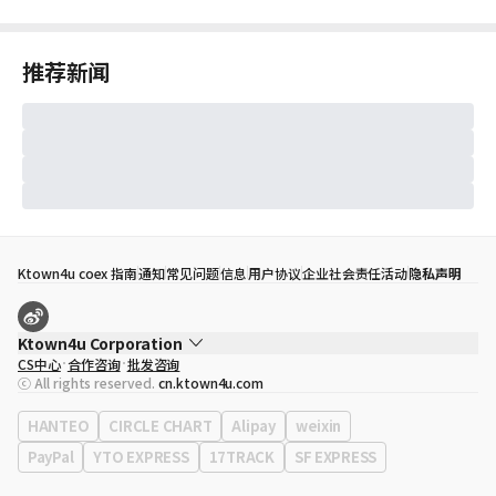
推荐新闻
Ktown4u coex 指南
通知
常见问题
信息
用户协议
企业社会责任活动
隐私声明
Ktown4u Corporation
CS中心
合作咨询
批发咨询
代表
宋効珉
ⓒ All rights reserved.
cn.ktown4u.com
营业执照
120-87-71116
公司地址
首尔特别市 江南区 岭东大路 513号 3楼 （三成洞， coex)
HANTEO
CIRCLE CHART
Alipay
weixin
PayPal
YTO EXPRESS
17TRACK
SF EXPRESS