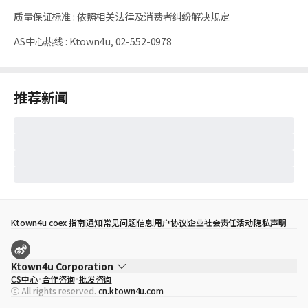
质量保证标准
:
依照相关法律及消费者纠纷解决规定
AS中心热线
:
Ktown4u, 02-552-0978
推荐新闻
Ktown4u coex 指南
通知
常见问题
信息
用户协议
企业社会责任活动
隐私声明
Ktown4u Corporation
CS中心
合作咨询
批发咨询
代表
宋効珉
ⓒ All rights reserved.
cn.ktown4u.com
营业执照
120-87-71116