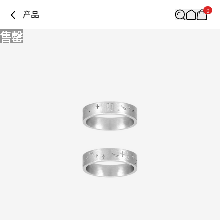
0
产品
售罄