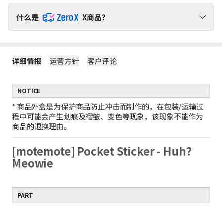
什么是
X商品？
请通过ZeroX福利，无运费负担，轻松购物吧！
详细情报
运营方针
客户评论
1
ZeroX商品不产生运费
购买ZeroX商品和其他商品时，仅对其他商品收取运费。
（ZeroX商品免邮。）
NOTICE
2
只购买ZeroX商品时，产生最低运费
如果只购买ZeroX商品，运费按最轻商品的重量计算。
*
商品外盒是为保护商品防止冲击而制作的，在包装/运输过
示例：1件ZeroX商品的运费 = 10件ZeroX商品的运费
程中可能会产生划痕及褶皱、变色等现象，该现象不能作为
3
购满399元ZeroX商品，免邮！
商品的退换理由。
如果订单中仅包含价值399元及以上的ZeroX商品，则全单免邮！
若订单中包含其他商品，则无法享受全单免邮。
[motemote] Pocket Sticker - Huh?
Meowie
PART