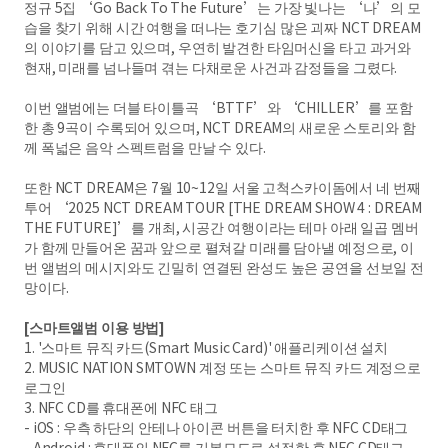
정규 5집 ‘Go Back To The Future’는 가장 빛나는 ‘나’의 모
습을 찾기 위해 시간 여행을 떠나는 호기심 많은 괴짜 NCT DREAM
의 이야기를 담고 있으며, 우연히 발견한 타임머신을 타고 과거와
현재, 미래를 넘나들며 겪는 다채로운 사건과 감정들을 그렸다.
이번 앨범에는 더블 타이틀곡 ‘BTTF’와 ‘CHILLER’를 포함
한 총 9곡이 수록되어 있으며, NCT DREAM의 새로운 스토리와 함
께 폭넓은 음악 스펙트럼을 만날 수 있다.
또한 NCT DREAM은 7월 10~12일 서울 고척스카이돔에서 네 번째
투어 ‘2025 NCT DREAM TOUR [THE DREAM SHOW 4 : DREAM
THE FUTURE]’를 개최, 시공간 여행이라는 테마 아래 일곱 멤버
가 함께 만들어온 꿈과 앞으로 펼쳐갈 미래를 담아낼 예정으로, 이
번 앨범의 메시지와도 긴밀히 연결된 완성도 높은 공연을 선보일 전
망이다.
[스마트앨범 이용 방법]
1. '스마트 뮤직 카드(Smart Music Card)' 애플리케이션 설치
2. MUSIC NATION SMTOWN 계정 또는 스마트 뮤직 카드 계정으로
로그인
3. NFC CD를 휴대폰에 NFC 태그
- iOS : 우측 하단의 안테나 아이콘 버튼을 터치한 후 NFC CD태그
- Android : 휴대폰의 NFC를 기본모드로 설정한 후 NFC CD태그