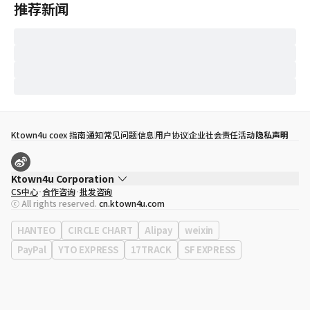
推荐新闻
Ktown4u coex 指南
通知
常见问题
信息
用户协议
企业社会责任活动
隐私声明
Ktown4u Corporation
CS中心
合作咨询
批发咨询
代表
宋効珉
ⓒ All rights reserved.
cn.ktown4u.com
营业执照
120-87-71116
公司地址
首尔特别市 江南区 岭东大路 513号 3楼 （三成洞， coex)
HANTEO
CIRCLE CHART
Alipay
weixin
PayPal
YTO EXPRESS
17TRACK
SF EXPRESS