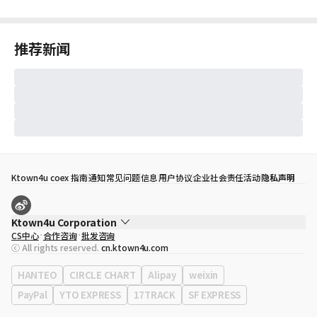
推荐新闻
Ktown4u coex 指南
通知
常见问题
信息
用户协议
企业社会责任活动
隐私声明
Ktown4u Corporation
CS中心
合作咨询
批发咨询
代表
宋効珉
ⓒ All rights reserved.
cn.ktown4u.com
营业执照
120-87-71116
公司地址
首尔特别市 江南区 岭东大路 513号 3楼 （三成洞， coex)
HANTEO
CIRCLE CHART
Alipay
weixin
PayPal
YTO EXPRESS
17TRACK
SF EXPRESS