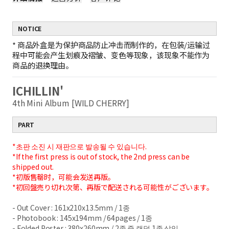
NOTICE
*
商品外盒是为保护商品防止冲击而制作的，在包装/运输过
程中可能会产生划痕及褶皱、变色等现象，该现象不能作为
商品的退换理由。
ICHILLIN'
4th Mini Album [WILD CHERRY]
PART
*초판 소진 시 재판으로 발송될 수 있습니다.
*If the first press is out of stock, the 2nd press can be
shipped out.
*初版售罄时，可能会发送再版。
*初回盤売り切れ次第、再版で配送される可能性がございます。
- Out Cover : 161x210x13.5mm / 1종
- Photobook : 145x194mm / 64pages / 1종
- Folded Poster : 380x260mm / 2종 중 랜덤 1종 삽입