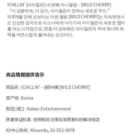
ICHILLIN' (아이칠린) 네 번째 미니앨범 – [WILD CHERRY]
“더 상큼하게, 더 깊이, 아이칠린이 전하는 새로운 무드.”
약 8개월 만에 선보이는 이번 앨범 [WILD CHERRY]는 익숙하면서
도 신선한 감각으로 리스너에게 다가가며 아이칠린의 새로운 챕터
를 여는 시작점으로, 한층 더 성숙해진 아이칠린의 무대 매너와 매
력을 자연스럽게 풀어내는 순간이다.
商品情报提供告示
商品名
:
ICHILLIN' - 迷你4辑 [WILD CHERRY]
原产地
:
Korea
制造/进口
:
Kakao Entertainment
质量保证标准
:
依照相关法律及消费者纠纷解决规定
AS中心热线
:
Ktown4u, 02-552-0978