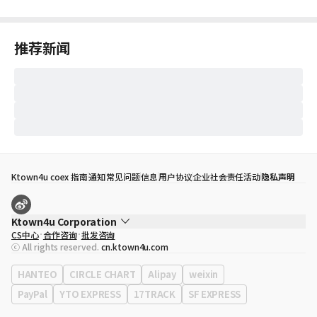
推荐新闻
Ktown4u coex 指南
通知
常见问题
信息
用户协议
企业社会责任活动
隐私声明
Ktown4u Corporation
CS中心
合作咨询
批发咨询
代表
宋効珉
ⓒ All rights reserved.
cn.ktown4u.com
营业执照
120-87-71116
公司地址
首尔特别市 江南区 岭东大路 513号 3楼 （三成洞， coex)
HANTEO
CIRCLE CHART
Alipay
weixin
PayPal
YTO EXPRESS
17TRACK
SF EXPRESS