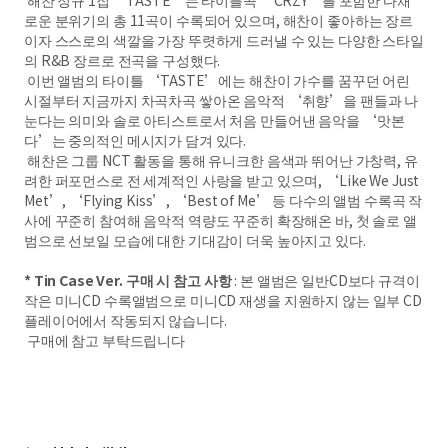
해찬 정규 1집 ‘TASTE’는 타이틀곡 ‘CRZY’를 포함한 다채
로운 분위기의 총 11곡이 수록되어 있으며, 해찬이 좋아하는 장르
이자 스스로의 색깔을 가장 뚜렷하게 드러낼 수 있는 다양한 스타일
의 R&B 장르로 전곡을 구성했다.
이번 앨범의 타이틀 ‘TASTE’에는 해찬이 가수를 꿈꾸던 어린
시절부터 지금까지 차곡차곡 쌓아온 음악적 ‘취향’을 팬들과 나
눈다는 의미와 솔로 아티스트로서 처음 만들어낸 음악을 ‘맛본
다’는 중의적인 메시지가 담겨 있다.
해찬은 그룹 NCT 활동을 통해 유니크한 음색과 뛰어난 가창력, 유
려한 퍼포먼스로 전 세계적인 사랑을 받고 있으며, ‘Like We Just
Met’, ‘Flying Kiss’, ‘Best of Me’ 등 다수의 앨범 수록곡 작
사에 꾸준히 참여해 음악적 역량도 꾸준히 확장해온 바, 첫 솔로 앨
범으로 선보일 모습에 대한 기대감이 더욱 높아지고 있다.
* Tin Case Ver. 구매 시 참고 사항
: 본 앨범은
일반CD보다 규격이
작은 미니CD 수록앨범으로 미니CD
재생을 지원하지 않는 일부 CD
플레이어에서 작동되지
않습니다.
구매에 참고 부탁드립니다