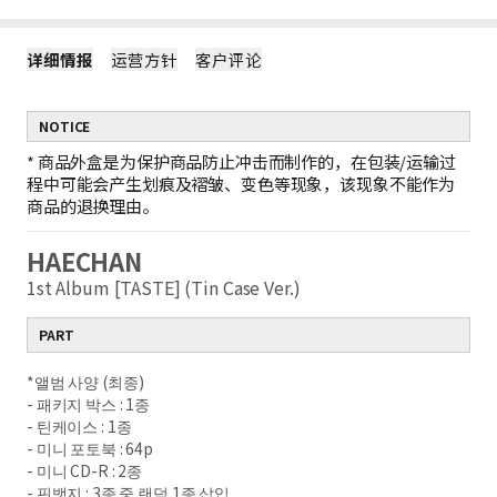
详细情报
运营方针
客户评论
NOTICE
*
商品外盒是为保护商品防止冲击而制作的，在包装/运输过
程中可能会产生划痕及褶皱、变色等现象，该现象不能作为
商品的退换理由。
HAECHAN
1st Album [TASTE] (Tin Case Ver.)
PART
*앨범 사양 (최종)
- 패키지 박스 : 1종
- 틴케이스 : 1종
- 미니 포토북 : 64p
- 미니 CD-R : 2종
- 핀뱃지 : 3종 중 랜덤 1종 삽입