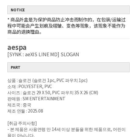
NOTICE
*
商品外盒是为保护商品防止冲击而制作的，在包装/运输过
程中可能会产生划痕及褶皱、变色等现象，该现象不能作为
商品的退换理由。
aespa
[SYNK : aeXIS LINE MD] SLOGAN
PART
상품 : 슬로건 (슬로건 1pc, PVC 파우치 1pc)
소재 : POLYESTER, PVC
사이즈 : 슬로건 29 X 50, PVC 파우치 35 X 26 (CM)
판매원 : SM ENTERTAINMENT
제조국 : 중국
제조 연월 : 2025.08
[취급 주의사항]
- 본 제품은 사용연령 만 14세 이상 분들을 위한 제품으로, 어린이
용이 아닙니다.