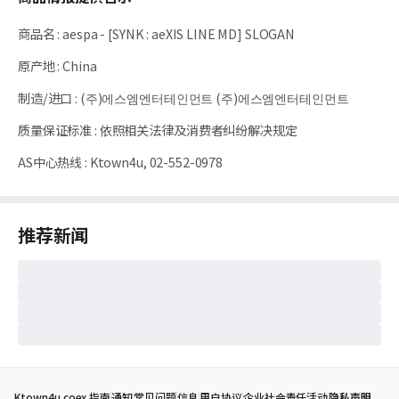
商品名
:
aespa - [SYNK : aeXIS LINE MD] SLOGAN
原产地
:
China
制造/进口
:
(주)에스엠엔터테인먼트 (주)에스엠엔터테인먼트
质量保证标准
:
依照相关法律及消费者纠纷解决规定
AS中心热线
:
Ktown4u, 02-552-0978
推荐新闻
Ktown4u coex 指南
通知
常见问题
信息
用户协议
企业社会责任活动
隐私声明