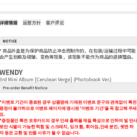
详细情报
运营方针
客户评论
NOTICE
*
商品外盒是为保护商品防止冲击而制作的，在包装/运输过程中可能
会产生划痕及褶皱、变色等现象，该现象不能作为商品的退换理由。
WENDY
3rd Mini Album [Cerulean Verge] (Photobook Ver.)
Pre-order Benefit Notice
*이벤트 기간이 종료된 경우 상품명에 기재된 이벤트 문구와 관계없이 특전
증정이 불가하므로 이벤트 페이지에 명시된 '이벤트 기간'을 꼭 참고해 주세
요.
*증정품인 특전 포토카드의 경우 인쇄 출력물 재질 특성으로 인하여 빛 반
로만 식별이 가능한 찍힘 및 스크래치, 잉크 튐, 휘어짐,인쇄 분진, 뒷면 하
자 등은 교환 및 반품 사유가 될 수 없습니다.