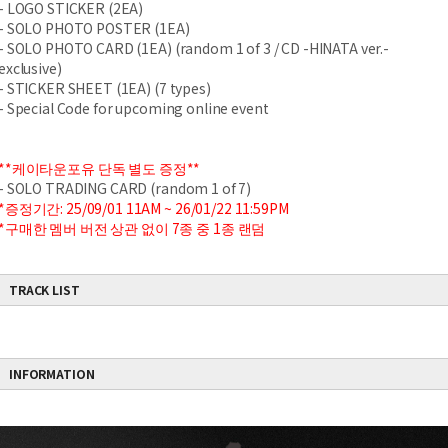
- LOGO STICKER (2EA)
- SOLO PHOTO POSTER (1EA)
- SOLO PHOTO CARD (1EA) (random 1 of 3 / CD -HINATA ver.-
exclusive)
- STICKER SHEET (1EA) (7 types)
- Special Code for upcoming online event
**케이타운포유 단독 별도 증정**
- SOLO TRADING CARD (random 1 of 7)
*증정기간: 25/09/01 11AM ~ 26/01/22 11:59PM
*구매한 멤버 버전 상관 없이 7종 중 1종 랜덤
TRACK LIST
INFORMATION