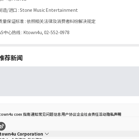
制造/进口
:
Stone Music Entertainment
质量保证标准
:
依照相关法律及消费者纠纷解决规定
AS中心热线
:
Ktown4u, 02-552-0978
推荐新闻
town4u coex 指南
通知
常见问题
信息
用户协议
企业社会责任活动
隐私声明
town4u Corporation