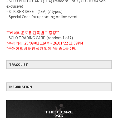
- SOLO PHOTO CARD (1EA) (random 1 of 3 / CD -JURIA ver.-
exclusive)
- STICKER SHEET (1EA) (7 types)
- Special Code for upcoming online event
**케이타운포유 단독 별도 증정**
- SOLO TRADING CARD (random 1 of 7)
*증정기간: 25/09/01 11AM ~ 26/01/22 11:59PM
*구매한 멤버 버전 상관 없이 7종 중 1종 랜덤
TRACK LIST
INFORMATION