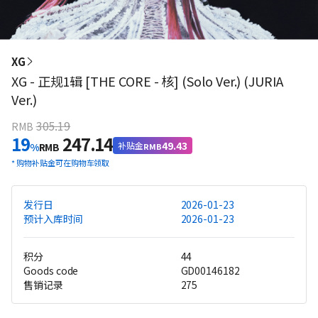
XG
XG - 正规1辑 [THE CORE - 核] (Solo Ver.) (JURIA
Ver.)
305.19
RMB
19
247.14
49.43
补贴金
%
RMB
RMB
*
购物补贴金可在购物车领取
发行日
2026-01-23
预计入库时间
2026-01-23
积分
44
Goods code
GD00146182
售销记录
275