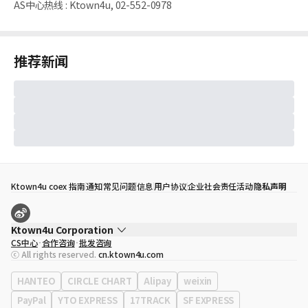
AS中心热线
:
Ktown4u, 02-552-0978
推荐新闻
Ktown4u coex 指南
通知
常见问题
信息
用户协议
企业社会责任活动
隐私声明
Ktown4u Corporation
CS中心
合作咨询
批发咨询
代表
宋効珉
ⓒ All rights reserved.
cn.ktown4u.com
营业执照
120-87-71116
公司地址
首尔特别市 江南区 岭东大路 513号 3楼 （三成洞， coex)
HANTEO
CIRCLE CHART
Alipay
weixin
PayPal
YTO EXPRESS
17TRACK
SF EXPRESS