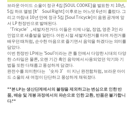
브라운 아이드 소울이 정규 4집 [SOUL COOKE]을 발표한 지 10년,
5집 하프 앨범 [It’ Soul Right] 이후로는 어느덧 6년이 흘렀다. 그
리고 마침내 10년 만에 정규 5집 [Soul Tricycle]이 음원 공개에 앞
서 LP 한정반으로 발매된다.
‘Tricycle’, 세발자전거다. 이들은 이제 나얼, 정엽, 영준 3인 라
인업으로 새출발을 알린다. 어린 시절 세발자전거를 타며 자전거를
배우던 때처럼, 순수한 마음으로 즐기면서 음악을 하겠다는 의미를
담았다.
이번 한정반 LP에는 'Soul'이라는 큰 틀 안에서 다양한 시대의 다양
한 스타일은 물론, 오랜 기간 흑인 음악에서 사용되었던 악기와 기
법들 또한 다채롭고 풍성하게 담겼다.
완전수를 의미한다는 ‘숫자 3’ 이 지닌 완전함처럼, 브라운 아이
드 소울의 새 여정이 단단하고 풍성하게 채워졌다.
**본 LP는 생산단계에서의 불량을 제외하고는 변심으로 인한 반
품, 배송 및 개봉 과정에서의 파손으로 인한 교환, 반품은 불가합니
다.**