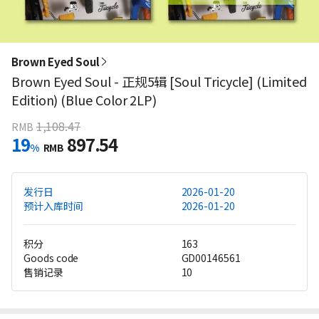
Brown Eyed Soul
Brown Eyed Soul - 正规5辑 [Soul Tricycle] (Limited
Edition) (Blue Color 2LP)
1,108.47
RMB
19
897.54
%
RMB
发行日
2026-01-20
预计入库时间
2026-01-20
积分
163
Goods code
GD00146561
售销记录
10