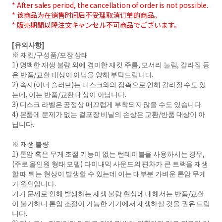
* After sales period, the cancellation of order is not possible.
* 该商品为在销售时间后不受理取消订单的商品。
* 販売期間以降注文キャンセル不可商品でございます。
[유의사항]
※ 재킷/구성품/포장 상태
1) 명백한 재생 불량 외에 경미한 재킷 주름, 모서리 눌림, 갈라짐 등
은 반품/교환 대상이 아님을 양해 부탁드립니다.
2) 속지(이너 슬러브)는 디스크와의 접촉으로 인해 갈라질 수도 있
는데, 이는 반품/교환 대상이 아닙니다.
3) 디스크 라벨은 공정상 매끄럽게 부착되지 않을 수도 있습니다.
4) 본품에 문제가 없는 겉포장 비닐의 손상은 교환/반품 대상이 아
닙니다.
※ 재생 불량
1) 톤암 혹은 무게 조절 기능이 없는 턴테이블을 사용하시는 경우,
(주로 올인원 형태 모델) 다이내믹 사운드의 편차가 큰 트랙을 재생
할 때 튀는 현상이 발생할 수 있는데 이는 대부분 가벼운 톤암 무게
가 원인입니다.
기기 문제로 인해 발생하는 재생 불량 현상에 대해서는 반품/교환
이 불가하니 톤암 조절이 가능한 기기에서 재생하실 것을 권유 드립
니다.