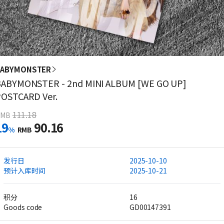
BABYMONSTER
ABYMONSTER - 2nd MINI ALBUM [WE GO UP]
OSTCARD Ver.
111.18
RMB
19
90.16
%
RMB
发行日
2025-10-10
预计入库时间
2025-10-21
积分
16
Goods code
GD00147391