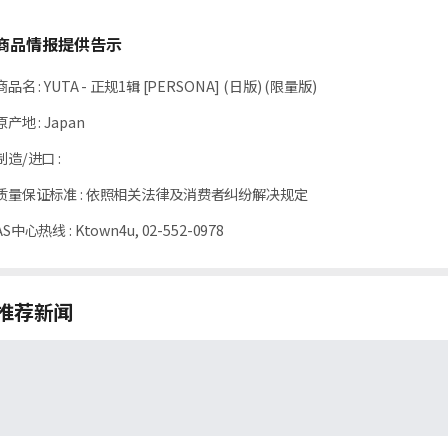
商品情报提供告示
商品名
:
YUTA - 正规1辑 [PERSONA] (日版) (限量版)
原产地
:
Japan
制造/进口
:
质量保证标准
:
依照相关法律及消费者纠纷解决规定
AS中心热线
:
Ktown4u, 02-552-0978
推荐新闻