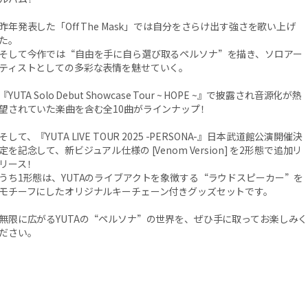
昨年発表した「Off The Mask」では自分をさらけ出す強さを歌い上げ
た。
そして今作では“自由を手に自ら選び取るペルソナ”を描き、ソロアー
ティストとしての多彩な表情を魅せていく。
『YUTA Solo Debut Showcase Tour ~ HOPE ~』で披露され音源化が熱
望されていた楽曲を含む全10曲がラインナップ！
そして、『YUTA LIVE TOUR 2025 -PERSONA-』日本武道館公演開催決
定を記念して、新ビジュアル仕様の [Venom Version] を2形態で追加リ
リース！
うち1形態は、YUTAのライブアクトを象徴する“ラウドスピーカー”を
モチーフにしたオリジナルキーチェーン付きグッズセットです。
無限に広がるYUTAの“ペルソナ”の世界を、ぜひ手に取ってお楽しみく
ださい。