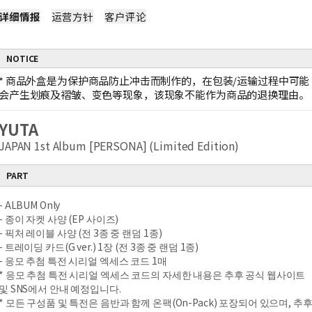
详细情报
运营方针
客户评论
NOTICE
*
商品外盒是为保护商品防止冲击而制作的，在包装/运输过程中可能
会产生划痕及褶皱、变色等现象，该现象不能作为商品的退换理由。
YUTA
JAPAN 1st Album [PERSONA] (Limited Edition)
PART
- ALBUM Only
- 종이 자켓 사양 (EP 사이즈)
- 픽처 레이블 사양 (전 3종 중 랜덤 1종)
- 트레이딩 카드(G ver.) 1장 (전 3종 중 랜덤 1종)
- 응모 추첨 특전 시리얼 엑세스 코드 1매
* 응모 추첨 특전 시리얼 엑세스 코드의 자세한 내용은 추후 공식 웹사이트
및 SNS에서 안내 예정입니다.
* 모든 구성품 및 특전은 음반과 함께 온팩(On-Pack) 포장되어 있으며, 추