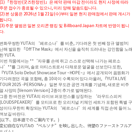
(1) 「한정반(굿즈한정반)」은 예약 판매 마감 전이라도 현지 사정에 따라
주문 접수가 종료될 수 있으니, 미리 양해 말씀드립니다.
(2) 본 상품은 2026년 1월 21일(수)부터 일본 현지 판매점에서 판매 개시가
됩니다.
(3) 주문 앨범은 일본 오리콘 랭킹 및 Billboard Japan 차트에 반영이 됩니
다.
변화무쌍한 YUTA의 ‘페르소나’를 비춘, 기다려온 첫 번째 정규 앨범!지
난해 발표한 「Off The Mask」에서 자신을 솔직히 드러내는 강인함을 노
한 YUTA.
이번 작품에서는 **‘자유를 손에 쥐고 스스로 선택해 나가는 페르소
나’**를 그리며, 솔로 아티스트로서 다채로운 얼굴을 선보인다.또한,
『YUTA Solo Debut Showcase Tour ~HOPE~』에서 공개되어 음원화가
기다려졌던 곡을 포함해, 총 10곡이 수록되어 있다.아울러, 『YUTA LIVE
TOUR 2025 -PERSONA-』 일본 무도관 공연 개최를 기념해, 새로운 비주
얼 사양의 [Venom Version] 2종이 추가로 발매된다.
그중 한 버전은 YUTA의 라이브 퍼포먼스를 상징하는 ‘라우드스피커
(LOUDSPEAKER)’를 모티프로 한 오리지널 키체인 세트가 포함된 특별 
성이다.무한히 확장되는 YUTA의 ‘페르소나’의 세계를 직접 손에 들어 느
껴보길 바란다.
(以下、日本語でのご案内です。)
変幻自在なYUTAの“ペルソナ”を映し出した、待望のファーストフルア
ルバム！