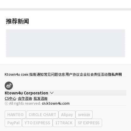
推荐新闻
Ktown4u coex 指南
通知
常见问题
信息
用户协议
企业社会责任活动
隐私声明
Ktown4u Corporation
CS中心
合作咨询
批发咨询
代表
宋効珉
ⓒ All rights reserved.
cn.ktown4u.com
营业执照
120-87-71116
公司地址
首尔特别市 江南区 岭东大路 513号 3楼 （三成洞， coex)
HANTEO
CIRCLE CHART
Alipay
weixin
PayPal
YTO EXPRESS
17TRACK
SF EXPRESS