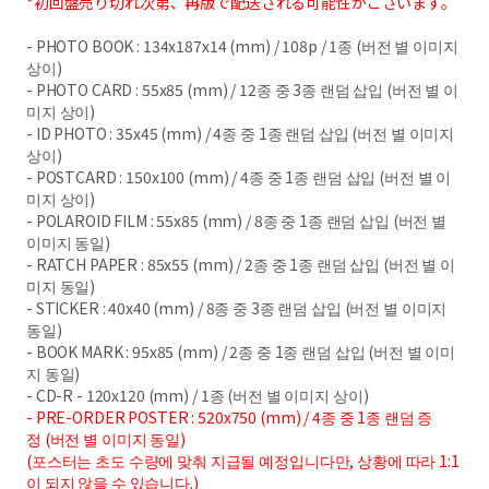
*初回盤売り切れ次第、再版で配送される可能性がございます。
- PHOTO BOOK : 134x187x14 (mm) / 108p / 1
종
(
버전 별 이미지
상이
)
- PHOTO CARD : 55x85 (mm) / 12
종 중
3
종 랜덤 삽입
(
버전 별 이
미지 상이
)
- ID PHOTO : 35x45 (mm) / 4
종 중
1
종 랜덤 삽입
(
버전 별 이미지
상이
)
- POSTCARD : 150x100 (mm) / 4
종 중
1
종 랜덤 삽입
(
버전 별 이
미지 상이
)
- POLAROID FILM : 55x85 (mm) / 8
종 중
1
종 랜덤 삽입
(
버전 별
이미지 동일
)
- RATCH PAPER : 85x55 (mm) / 2
종 중
1
종 랜덤 삽입
(
버전 별 이
미지 동일
)
- STICKER : 40x40 (mm) / 8
종 중
3
종 랜덤 삽입
(
버전 별 이미지
동일
)
- BOOK MARK : 95x85 (mm) / 2
종 중
1
종 랜덤 삽입
(
버전 별 이미
지 동일
)
- CD-R - 120x120 (mm) / 1
종
(
버전 별 이미지 상이
)
- PRE-ORDER POSTER : 520x750 (mm) / 4
종 중
1
종 랜덤 증
정
(
버전 별 이미지 동일
)
(
포스터는 초도 수량에 맞춰 지급될 예정입니다만
,
상황에 따라
1:1
이 되지 않을 수 있습니다
.)