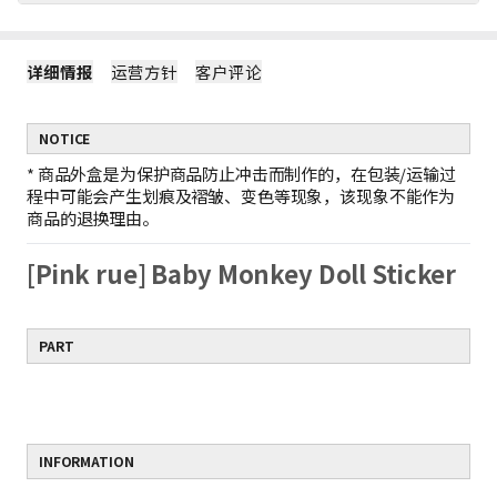
请通过ZeroX福利，无运费负担，轻松购物吧！
详细情报
运营方针
客户评论
1
ZeroX商品不产生运费
购买ZeroX商品和其他商品时，仅对其他商品收取运费。
（ZeroX商品免邮。）
NOTICE
2
只购买ZeroX商品时，产生最低运费
如果只购买ZeroX商品，运费按最轻商品的重量计算。
*
商品外盒是为保护商品防止冲击而制作的，在包装/运输过
示例：1件ZeroX商品的运费 = 10件ZeroX商品的运费
程中可能会产生划痕及褶皱、变色等现象，该现象不能作为
3
购满399元ZeroX商品，免邮！
商品的退换理由。
如果订单中仅包含价值399元及以上的ZeroX商品，则全单免邮！
若订单中包含其他商品，则无法享受全单免邮。
[Pink rue] Baby Monkey Doll Sticker
PART
INFORMATION