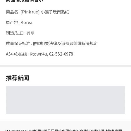
商品名
:
[Pink rue] 小猴子玩偶贴纸
原产地
:
Korea
制造/进口
:
핑루
质量保证标准
:
依照相关法律及消费者纠纷解决规定
AS中心热线
:
Ktown4u, 02-552-0978
推荐新闻
Ktown4u coex 指南
通知
常见问题
信息
用户协议
企业社会责任活动
隐私声明