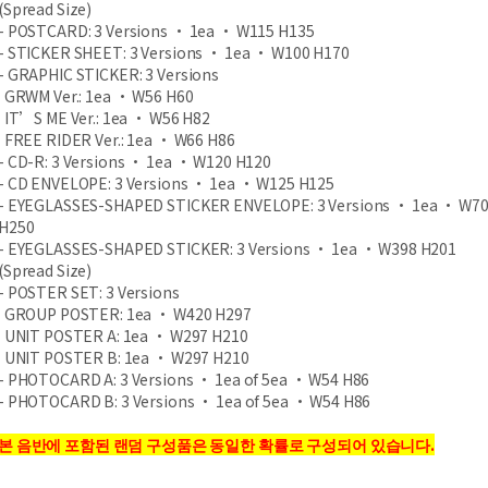
(Spread Size)
- POSTCARD: 3 Versions ‧ 1ea ‧ W115 H135
- STICKER SHEET: 3 Versions ‧ 1ea ‧ W100 H170
- GRAPHIC STICKER: 3 Versions
GRWM Ver.: 1ea ‧ W56 H60
IT’S ME Ver.: 1ea ‧ W56 H82
FREE RIDER Ver.: 1ea ‧ W66 H86
- CD-R: 3 Versions ‧ 1ea ‧ W120 H120
- CD ENVELOPE: 3 Versions ‧ 1ea ‧ W125 H125
- EYEGLASSES-SHAPED STICKER ENVELOPE: 3 Versions ‧ 1ea ‧ W7
H250
- EYEGLASSES-SHAPED STICKER: 3 Versions ‧ 1ea ‧ W398 H201
(Spread Size)
- POSTER SET: 3 Versions
GROUP POSTER: 1ea ‧ W420 H297
UNIT POSTER A: 1ea ‧ W297 H210
UNIT POSTER B: 1ea ‧ W297 H210
- PHOTOCARD A: 3 Versions ‧ 1ea of 5ea ‧ W54 H86
- PHOTOCARD B: 3 Versions ‧ 1ea of 5ea ‧ W54 H86
본 음반에 포함된 랜덤 구성품은 동일한 확률로 구성되어 있습니다.