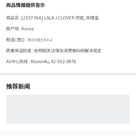
商品情报提供告示
商品名
:
[J.ESTINA] LALA J.CLOVER 项链_玫瑰金
原产地
:
Korea
制造/进口
:
제이에스티나
质量保证标准
:
依照相关法律及消费者纠纷解决规定
AS中心热线
:
Ktown4u, 02-552-0978
推荐新闻