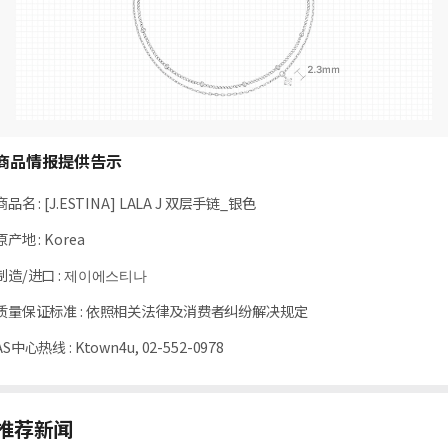
商品情报提供告示
商品名
:
[J.ESTINA] LALA J 双层手链_银色
原产地
:
Korea
制造/进口
:
제이에스티나
质量保证标准
:
依照相关法律及消费者纠纷解决规定
AS中心热线
:
Ktown4u, 02-552-0978
推荐新闻