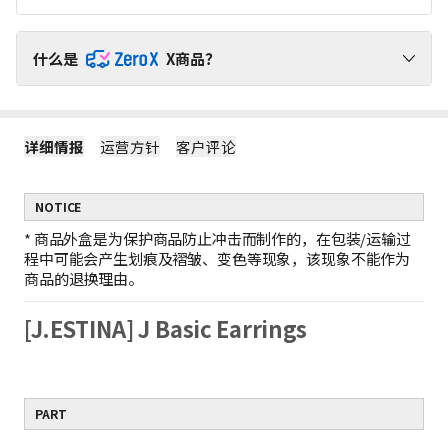
什么是
X商品？
请通过ZeroX福利，无运费负担，轻松购物吧！
详细情报
运营方针
客户评论
1
ZeroX商品不产生运费
购买ZeroX商品和其他商品时，仅对其他商品收取运费。
（ZeroX商品免邮。）
NOTICE
2
只购买ZeroX商品时，产生最低运费
如果只购买ZeroX商品，运费按最轻商品的重量计算。
*
商品外盒是为保护商品防止冲击而制作的，在包装/运输过
示例：1件ZeroX商品的运费 = 10件ZeroX商品的运费
程中可能会产生划痕及褶皱、变色等现象，该现象不能作为
3
购满399元ZeroX商品，免邮！
商品的退换理由。
如果订单中仅包含价值399元及以上的ZeroX商品，则全单免邮！
若订单中包含其他商品，则无法享受全单免邮。
[J.ESTINA] J Basic Earrings
PART