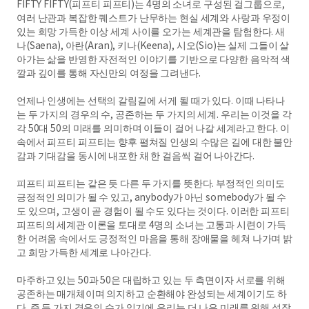
FIFTY FIFTY(피프티 피프티)는 4명의 소녀로 구성된 걸그룹으로,
여러 난관과 복잡한 퀘스트가 난무하는 현실 세계와 사랑과 우정이
있는 희망 가득한 이상 세계 사이를 오가는 세계관을 탐험한다. 새
나(Saena), 아란(Aran), 키나(Keena), 시오(Sio)는 실제 그들이 살
아가는 삶을 반영한 자전적인 이야기를 기반으로 다양한 음악적 색
깔과 깊이를 통해 자신만의 여정을 그려낸다.
언제나 인생에는 선택의 갈림길에 서게 될 때가 있다. 이때 나타나
는 두 가지의 경우의 수, 공존하는 두 가지의 세계. 우리는 이것을 각
각 50대 50의 미래를 의미하며 이들이 걸어 나갈 세계라고 한다. 이
속에서 피프티 피프티는 향후 펼쳐질 인생의 수많은 길에 대한 불안
감과 기대감을 동시에 내포한 채 한 걸음씩 걸어 나아간다.
피프티 피프티는 같은 듯 다른 두 가지를 뜻한다. 부정적인 의미도
긍정적인 의미가 될 수 있고, anybody가 아닌 somebody가 될 수
도 있으며, 고생이 곧 경험이 될 수도 있다는 것이다. 이러한 피프티
피프티의 세계관 이론을 토대로 4명의 소녀는 고통과 시련이 가득
한 어려움 속에서도 긍정적인 마음을 통해 장애물을 헤쳐 나가며 밝
고 희망 가득한 세계로 나아간다.
마주하고 있는 50과 50은 대립하고 있는 두 측면이자 서로를 위해
공존하는 매개체이며 의지하고 순환해야 완성되는 세계이기도 하
다. 즉 두 가지 경우의 수가 있기에 우리는 더 나은 미래를 위해 성장