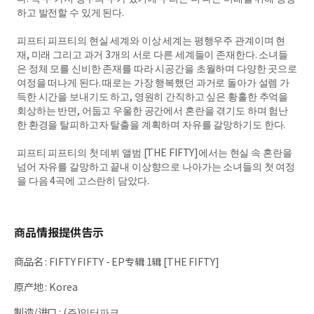
하고 발전할 수 있게 된다.
피프티 피프티의 현실 세계와 이상 세계는 평행우주 관계이며 현
재, 미래 그리고 과거 3개의 서로 다른 세계들이 존재한다. 소녀들
은 정체 모를 신비한 존재를 따라 시공간을 초월하며 다양한 곳으로
여정을 떠나게 된다. 때로는 가장 행복했던 과거로 돌아가 설렘 가
득한 시간을 보내기도 하고, 영원히 간직하고 싶은 황홀한 추억을
회상하는 반면, 어둡고 우울한 공간에서 혼란을 겪기도 하며 험난
한 환경을 탈피하고자 탈출을 계획하며 자유를 갈망하기도 한다.
피프티 피프티의 첫 데뷔 앨범 [THE FIFTY]에서는 현실 속 혼란을
넘어 자유를 갈망하고 끝내 이상향으로 나아가는 소녀들의 첫 여정
을 다음 4곡에 고스란히 담았다.
商品情报提供告示
商品名
:
FIFTY FIFTY - EP专辑 1辑 [THE FIFTY]
原产地
:
Korea
制造/进口
:
(주)인터파크