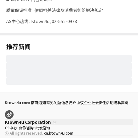
质量保证标准
:
依照相关法律及消费者纠纷解决规定
AS中心热线
:
Ktown4u, 02-552-0978
推荐新闻
Ktown4u coex 指南
通知
常见问题
信息
用户协议
企业社会责任活动
隐私声明
Ktown4u Corporation
CS中心
合作咨询
批发咨询
代表
宋効珉
ⓒ All rights reserved.
cn.ktown4u.com
营业执照
120-87-71116