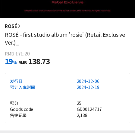
ROSÉ
ROSÉ - first studio album 'rosie' (Retail Exclusive
Ver.)_
171.20
RMB
19
138.73
%
RMB
发行日
2024-12-06
预计入库时间
2024-12-19
积分
25
Goods code
GD00124717
售销记录
2,138