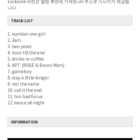
Exclusive 버전은 앨범 후면에 기재된 url 주소로 가사지가 제공됩
니다.
TRACK LIST
1. number one girl
2. 3am
3. two years
4. toxic till the end
5. drinks or coffee
6. APT. (ROSÉ & Bruno Mars)
7. gameboy
8. stay a little longer
9. not the same
10. call it the end
11. too bad for us
12. dance all night
INFORMATION