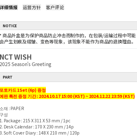
详细情报
运营方针
客户评论
NOTICE
*
商品外盒是为保护商品防止冲击而制作的，在包装/运输过程中可能
会产生划痕及褶皱、变色等现象，该现象不能作为商品的退换理由。
NCT WISH
2025 Season's Greeting
PART
포토카드 1Set (6p) 증정
예판 특전 증정 기간 : 2024.10.17 15:00 (KST) ~ 2024.12.22 23:59 (KST)
소재 : PAPER
구성
1. Package : 215 X 311 X 53 mm / 1pc
2. Desk Calendar : 170 X 230 mm / 14p
3. Soft Cover Diary : 148 X 210 mm / 120p