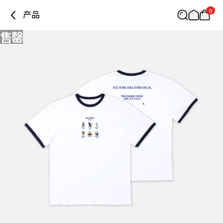
0
产品
售罄