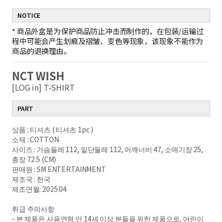
NOTICE
*
商品外盒是为保护商品防止冲击而制作的，在包装/运输过
程中可能会产生划痕及褶皱、变色等现象，该现象不能作为
商品的退换理由。
NCT WISH
[LOG in] T-SHIRT
PART
상품 : 티셔츠 ( 티셔츠 1pc )
소재 : COTTON
사이즈 : 가슴둘레 112, 밑단둘레 112, 어깨너비 47, 소매기장 25,
총장 72.5 (CM)
판매원 : SM ENTERTAINMENT
제조국 : 한국
제조연월: 2025.04
취급 주의사항
- 본 제품은 사용연령 만 14세 이상 분들을 위한 제품으로, 어린이