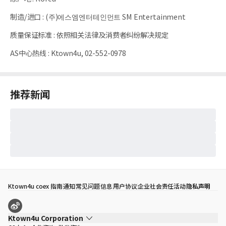
制造/进口
:
(주)에스엠엔터테인먼트 SM Entertainment
质量保证标准
:
依照相关法律及消费者纠纷解决规定
AS中心热线
:
Ktown4u, 02-552-0978
推荐新闻
Ktown4u coex 指南
通知
常见问题
信息
用户协议
企业社会责任活动
隐私声明
Ktown4u Corporation