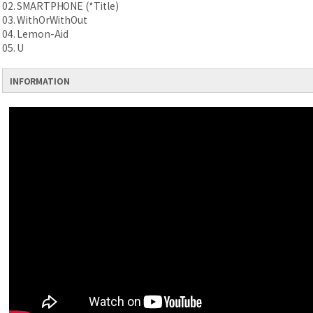
02. SMARTPHONE (*Title)
03. WithOrWithOut
04. Lemon-Aid
05. U
INFORMATION