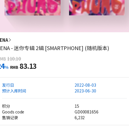
ENA
YENA - 迷你专辑 2辑 [SMARTPHONE] (随机版本)
110.10
RMB
24
83.13
%
RMB
发行日
2022-08-03
预计入库时间
2023-06-30
积分
15
Goods code
GD00081656
售销记录
6,232